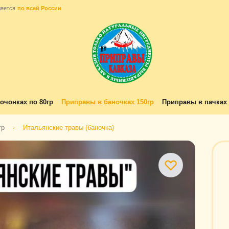
ляется
по всей России
очонках по 80гр
Приправы в баночках 150гр
Приправы в пачках 
гр
Итальянские травы (баночка)