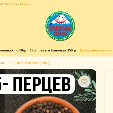
ляется
по всей России
очонках по 80гр
Приправы в баночках 150гр
Приправы в пачках 
ошек
Смесь 5 перцев (пачка)