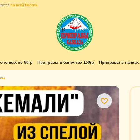
ляется
по всей России
очонках по 80гр
Приправы в баночках 150гр
Приправы в пачках 
ивы