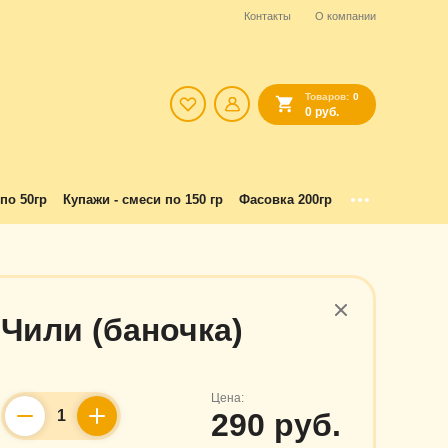
Контакты
О компании
Товаров:
0
0 руб.
по 50гр
Купажи - смеси по 150 гр
Фасовка 200гр
Чили (баночка)
Цена:
290 руб.
Counter