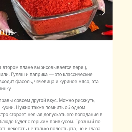
на втором плане вырисовывается перец,
 чили. Гуляш и паприка ― это классические
входит фасоль, чечевица и куриное мясо, эта
инку.
правы совсем другой вкус. Можно рискнуть,
й кухни. Нужно также помнить об одном
тро сгорает, нельзя допускать его попадания в
 блюдо будет с горьким привкусом. Грозный по
т щекотать не только полость рта, но и глаза.