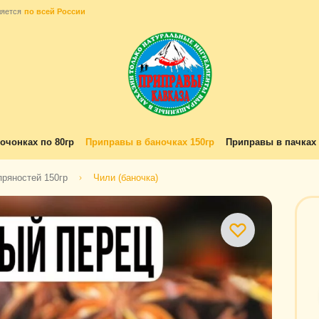
ляется
по всей России
очонках по 80гр
Приправы в баночках 150гр
Приправы в пачках 
пряностей 150гр
Чили (баночка)