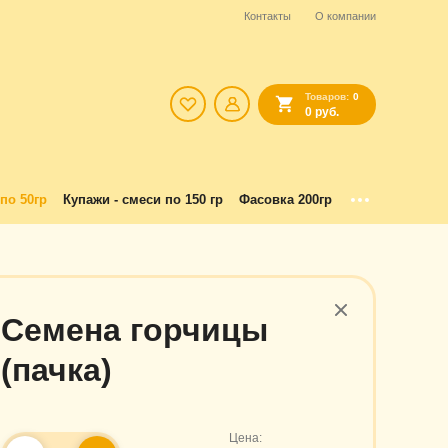
Контакты
О компании
Товаров:
0
0 руб.
по 50гр
Купажи - смеси по 150 гр
Фасовка 200гр
Семена горчицы
(пачка)
Цена: