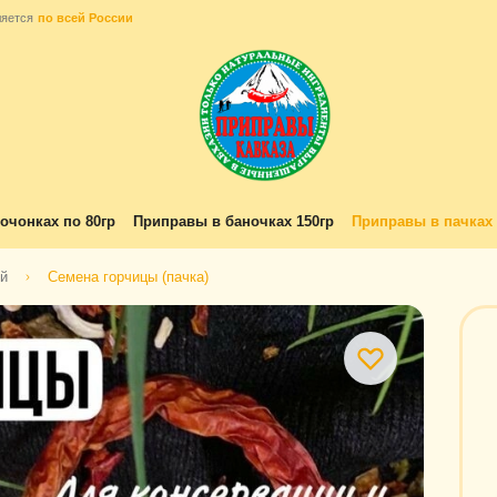
ляется
по всей России
очонках по 80гр
Приправы в баночках 150гр
Приправы в пачках 
ей
Семена горчицы (пачка)