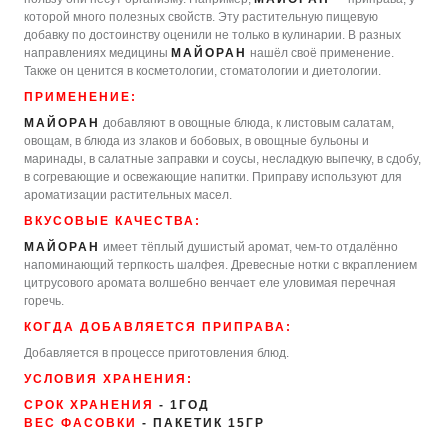
которой много полезных свойств. Эту растительную пищевую
добавку по достоинству оценили не только в кулинарии. В разных
направлениях медицины
МАЙОРАН
нашёл своё применение.
Также он ценится в косметологии, стоматологии и диетологии.
ПРИМЕНЕНИЕ:
МАЙОРАН
добавляют в овощные блюда, к листовым салатам,
овощам, в блюда из злаков и бобовых, в овощные бульоны и
маринады, в салатные заправки и соусы, несладкую выпечку, в сдобу,
в согревающие и освежающие напитки. Приправу используют для
ароматизации растительных масел.
ВКУСОВЫЕ КАЧЕСТВА:
МАЙОРАН
имеет тёплый душистый аромат, чем-то отдалённо
напоминающий терпкость шалфея. Древесные нотки с вкраплением
цитрусового аромата волшебно венчает еле уловимая перечная
горечь.
КОГДА ДОБАВЛЯЕТСЯ ПРИПРАВА:
Добавляется в процессе приготовления блюд.
УСЛОВИЯ ХРАНЕНИЯ:
СРОК ХРАНЕНИЯ
- 1ГОД
ВЕС ФАСОВКИ
- ПАКЕТИК 15ГР