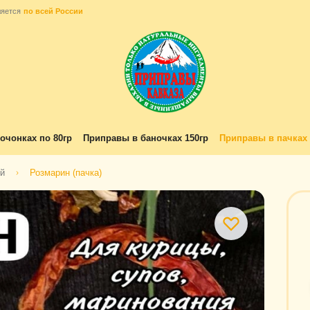
ляется
по всей России
очонках по 80гр
Приправы в баночках 150гр
Приправы в пачках 
ей
Розмарин (пачка)