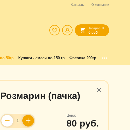
Контакты
О компании
Товаров:
0
0 руб.
по 50гр
Купажи - смеси по 150 гр
Фасовка 200гр
Розмарин (пачка)
Цена:
80 руб.
Counter