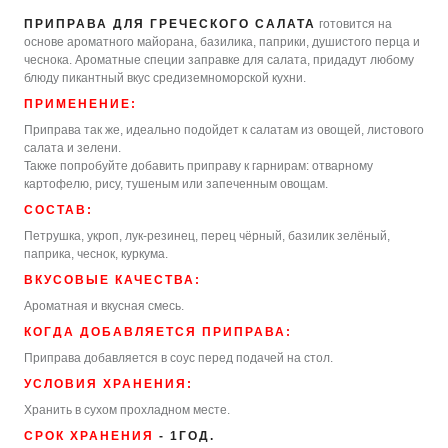
ПРИПРАВА ДЛЯ ГРЕЧЕСКОГО САЛАТА
готовится на
основе ароматного майорана, базилика, паприки, душистого перца и
чеснока. Ароматные специи заправке для салата, придадут любому
блюду пикантный вкус средиземноморской кухни.
ПРИМЕНЕНИЕ:
Приправа так же, идеально подойдет к салатам из овощей, листового
салата и зелени.
Также попробуйте добавить приправу к гарнирам: отварному
картофелю, рису, тушеным или запеченным овощам.
СОСТАВ:
Петрушка, укроп, лук-резинец, перец чёрный, базилик зелёный,
паприка, чеснок, куркума.
ВКУСОВЫЕ КАЧЕСТВА:
Ароматная и вкусная смесь.
КОГДА ДОБАВЛЯЕТСЯ ПРИПРАВА:
Приправа добавляется в соус перед подачей на стол.
УСЛОВИЯ ХРАНЕНИЯ:
Хранить в сухом прохладном месте.
СРОК ХРАНЕНИЯ
- 1ГОД.