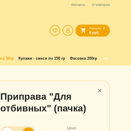
Контакты
О компании
Товаров:
0
0 руб.
по 50гр
Купажи - смеси по 150 гр
Фасовка 200гр
Приправа "Для
отбивных" (пачка)
Цена: