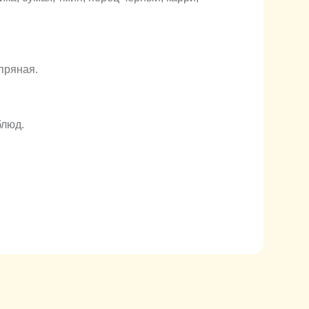
 пряная.
блюд.