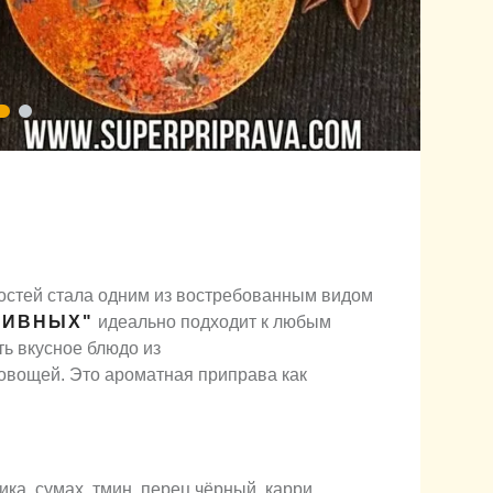
остей стала одним из востребованным видом
БИВНЫХ"
идеально подходит к любым
ь вкусное блюдо из
овощей. Это ароматная приправа как
ка, сумах, тмин, перец чёрный, карри,