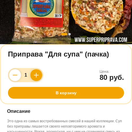
Приправа "Для супа" (пачка)
Цена:
80 руб.
Counter
В корзину
Описание
Это одна из самых востребованных смесей в нашей коллекции. Суп
без приправы лишается своего неповторимого аромата и
насыщенности.
Яркая, ароматная, ни с чем не сравнимая смесь из