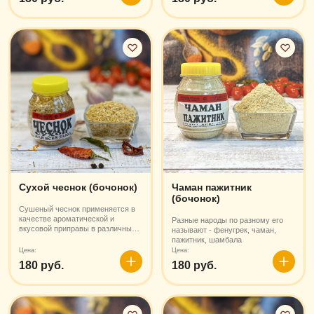
корзину
корзин
Сухой чеснок (бочонок)
Чаман пажитник
(бочонок)
Сушеный чеснок применяется в
качестве ароматической и
Разные народы по разному его
вкусовой приправы в различных
называют - фенугрек, чаман,
блюдах
пажитник, шамбала
Цена:
Цена:
180 руб.
180 руб.
В
В
корзину
корзин