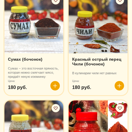
Сумах (бочонок)
Красный острый перец
Чили (бочонок)
Сумах – это восточная пряность,
которая нежно смягчает мясо,
В кулинарии чили нет равных
придаёт некую изюминку
Цена:
Цена:
180 руб.
180 руб.
В
В
корзину
корзин