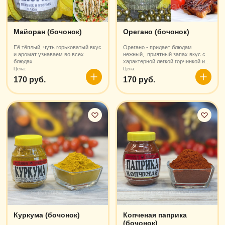
Майоран (бочонок)
Орегано (бочонок)
Её тёплый, чуть горьковатый вкус
Орегано - придает блюдам
и аромат узнаваем во всех
нежный, приятный запах вкус с
блюдах
характерной легкой горчинкой и
сладким привкусом
Цена:
Цена:
170 руб.
170 руб.
В
В
корзину
корзин
Куркума (бочонок)
Копченая паприка
(бочонок)