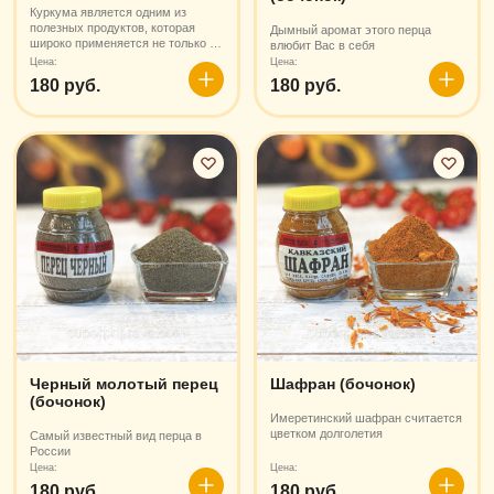
Куркума является одним из
полезных продуктов, которая
Дымный аромат этого перца
широко применяется не только в
влюбит Вас в себя
кулинарии, но и в народной
Цена:
Цена:
медицине.
180 руб.
180 руб.
В
В
корзину
корзин
Черный молотый перец
Шафран (бочонок)
(бочонок)
Имеретинский шафран считается
цветком долголетия
Самый известный вид перца в
России
Цена:
Цена:
180 руб.
180 руб.
В
В