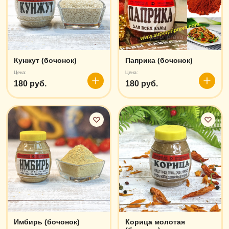
Кунжут (бочонок)
Паприка (бочонок)
Цена:
Цена:
180 руб.
180 руб.
В
В
корзину
корзин
Имбирь (бочонок)
Корица молотая